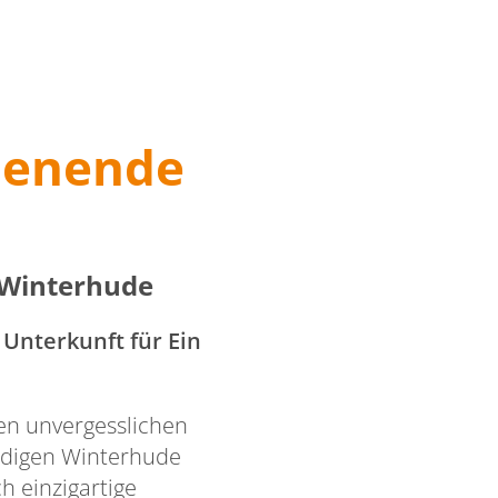
henende
 Winterhude
Unterkunft für Ein
nen unvergesslichen
ndigen Winterhude
h einzigartige